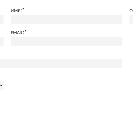
имя:
*
о
email:
*